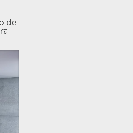
o de
ara